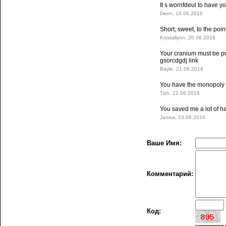
It s wornfdeul to have y
Deon, 19.06.2016
Short, sweet, to the poi
Krystallynn, 20.06.2016
Your cranium must be prn
gsorcdgdj link
Bayle, 21.06.2016
You have the monopoly on
Tish, 22.06.2016
You saved me a lot of ha
Janisa, 23.06.2016
Ваше Имя:
Комментарий:
Код: