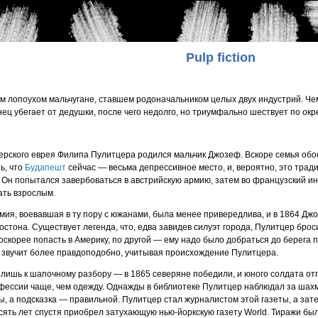
Pulp fiction
м лопоухом мальчугане, ставшем родоначальником целых двух индустрий. Че
ец убегает от дедушки, после чего недолго, но триумфально шествует по ок
нгерского еврея Филипа Пулитцера родился мальчик Джозеф. Вскоре семья об
ь, что
Будапешт
сейчас — весьма депрессивное место, и, вероятно, это трад
 Он попытался завербоваться в австрийскую армию, затем во французский и
ать взрослым.
ия, воевавшая в ту пору с южанами, была менее привередлива, и в 1864 Д
остона. Существует легенда, что, едва завидев силуэт города, Пулитцер брос
оскорее попасть в Америку, по другой — ему надо было добраться до берега п
 звучит более правдоподобно, учитывая происхождение Пулитцера.
лишь к шапочному разбору — в 1865 северяне победили, и юного солдата отпу
фессии чаще, чем одежду. Однажды в библиотеке Пулитцер наблюдал за шахма
ы, а подсказка — правильной. Пулитцер стал журналистом этой газеты, а зат
есять лет спустя приобрел затухающую нью-йоркскую газету World. Тиражи б