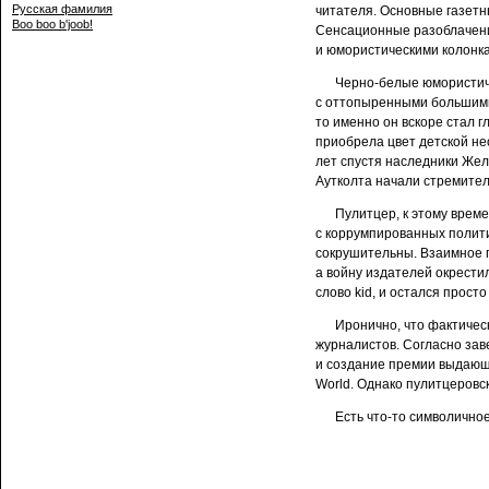
Русская фамилия
читателя. Основные газетн
Boo boo b'joob!
Сенсационные разоблачени
и юмористическими колонка
Черно-белые юмористиче
с оттопыренными большими
то именно он вскоре стал 
приобрела цвет детской не
лет спустя наследники Жел
Аутколта начали стремител
Пулитцер, к этому време
с коррумпированных полити
сокрушительны. Взаимное п
а войну издателей окрестил
слово kid, и остался прост
Иронично, что фактичес
журналистов. Согласно зав
и создание премии выдающ
World. Однако пулитцеровс
Есть что-то символичное