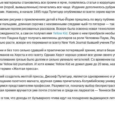
ые материалы становились все громче и ярче, появлялись статьи о коррупци
я (порой, вымышленные) печатались все чаще. Издание дополнилось рубри
ми. Наконец, в начале 1895 года Пулитцер опубликовал в газете серию карти
ские рисунки о приключениях детей в Нью-Йорке пришлись по вкусу публике.
 пальцами, длинная сорочка с неизменными следами чьей-то пятерни — так 
главным героем рисованных рассказов. Вскоре была освоена новая технология
ожиданности, а сам он получил имя
Yellow Kid
. Серии о нем приобрели необ
того Пацана будут получать миллионы долларов за роли Человека-Паука, Лю
ьно расти, вскоре его переманил в газету New York Journal бывший ученик П
ни и без того сильно сдавший и практически потерявший зрение, впал в беше
канов на Херста и его газету. Однако Херст хорошо усвоил все уроки своего 
оливание грязью было долгим и сильно увлекало читателей. Со временем газ
и Yellow kid journalism. И хотя комикс Yellow Kid не дожил даже до 20 века,
о термин «Желтая пресса».
кий создатель желтой прессы, Джозеф Пулитцер, является одновременно и 
ещанию газетного магната, крупная сумма причиталась Колумбийскому униве
имся представителям профессии. Разумеется, поначалу выбор беспристрастн
кая премия вручается уже почти столетие и среди ее лауреатов — Теннеси Ви
 в том, что доходы от бульварного чтива идут на поощрение выдающихся лите