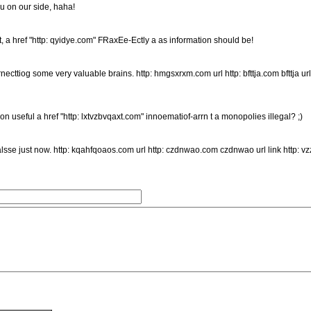
ou on our side, haha!
nt, a href "http: qyidye.com" FRaxEe-Ectly a as information should be!
ecttiog some very valuable brains. http: hmgsxrxm.com url http: bfttja.com bfttja url
 useful a href "http: lxtvzbvqaxt.com" innoematiof-arrn t a monopolies illegal? ;)
lsse just now. http: kqahfqoaos.com url http: czdnwao.com czdnwao url link http: vzz