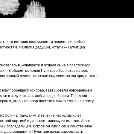
м-то эта история напоминает и нашего «Колобка» —
рестностям. Фамилия дедушки, кстати — Пулитцер.
основалась в Будапеште и отдала сына в престижную
иция. В общем, молодой Пулитцер был готов на все,
ностранный легион, но везде ему советовали продолжать
жозефу пообещали гонорар, завербовали новобранцем
ился в воду и вплавь добрался до берега. По одной
ервым, чтобы гонорар достался лично ему, а не агенту-
стили на гражданку. В течение нескольких лет
тной партией и дал совет одному из игроков. Игрок
ем и совладельцем. Вскоре он купил себе собственное
ыли удручающими, и Пулитцер начал завоевывать