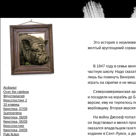
Это история о неуклюже
желтый круглощекий сорван
В 1847 году в семье ве
частную школу. Надо сказат
лишь бы покинуть Венгрию.
играть на скрипке и не меш
Асфальт
Североамериканская арм
Over the rainbow
Фруктократия
и посадили на корабль до Б
Кросспостинг 2
версии, ему не терпелось п
10 клавиш
вербовщику. Вторая версия
Кинотека, 07/09
Summertime
На войну Джозеф попал 
Кинотека, 06/09
Кинотека, 05/09
он бедствовал и менял про
Кросспостинг
оказался владельцем газет
Кинотека, 04/09
издание в Сент-Луисе, а д
Pulp fiction