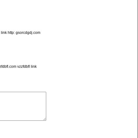
 link http: gsorcdgdj.com
fdbfl.com vzzfdbfl link