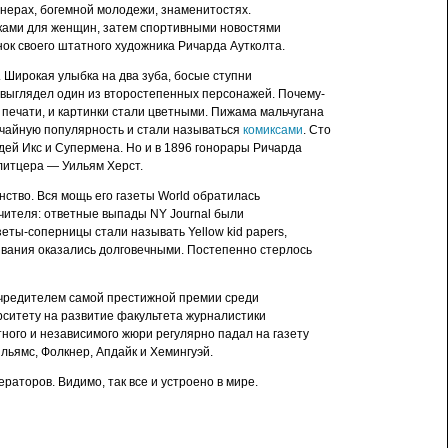
онерах, богемной молодежи, знаменитостях.
ками для женщин, затем спортивными новостями
нок своего штатного художника Ричарда Аутколта.
 Широкая улыбка на два зуба, босые ступни
выглядел один из второстепенных персонажей. Почему-
 печати, и картинки стали цветными. Пижама мальчугана
ычайную популярность и стали называться
комиксами
. Сто
дей Икс и Супермена. Но и в 1896 гонорары Ричарда
улитцера — Уильям Херст.
нство. Вся мощь его газеты World обратилась
учителя: ответные выпады NY Journal были
еты-соперницы стали называть Yellow kid papers,
 названия оказались долговечными. Постепенно стерлось
учредителем самой престижной премии среди
рситету на развитие факультета журналистики
ого и независимого жюри регулярно падал на газету
льямс, Фолкнер, Апдайк и Хемингуэй.
раторов. Видимо, так все и устроено в мире.